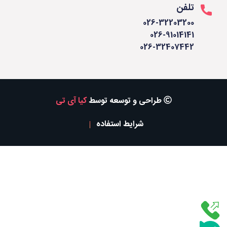
تلفن
026-32203200
026-91014141
026-32407442
طراحی و توسعه توسط
کیا آی تی
شرایط استفاده