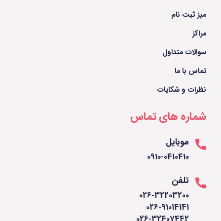
میز ثبت نام
مراکز
سوالات متداول
تماس با ما
نظرات و شکایات
شماره های تماس
موبایل
0910-0410410
تلفن
026-32203200
026-91014141
026-32407442