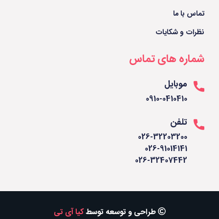
تماس با ما
نظرات و شکایات
شماره های تماس
موبایل
0910-0410410
تلفن
026-32203200
026-91014141
026-32407442
طراحی و توسعه توسط
کیا آی تی