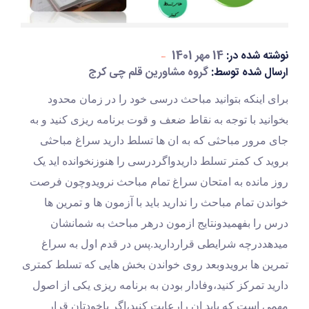
نوشته شده در:
14 مهر 1401
ارسال شده توسط:
گروه مشاورین قلم چی کرج
برای اینکه بتوانید مباحث درسی خود را در زمان محدود 
بخوانید با توجه به نقاط ضعف و قوت برنامه ریزی کنید و به 
جای مرور مباحثی که به ان ها تسلط دارید سراغ مباحثی 
بروید ک کمتر تسلط داریدواگردرسی را هنوزنخوانده اید یک 
روز مانده به امتحان سراغ تمام مباحث نرویدوچون فرصت 
خواندن تمام مباحث را ندارید باید با آزمون ها و تمرین ها 
درس را بفهمیدونتایج ازمون درهر مباحث به شمانشان 
میدهددرچه شرایطی قراردارید.پس در قدم اول به سراغ 
تمرین ها برویدوبعد روی خواندن بخش هایی که تسلط کمتری 
دارید تمرکز کنید،وفادار بودن به برنامه ریزی یکی از اصول 
مهمی است که باید ان رارعایت کنید،اگر باخودتان قرار 