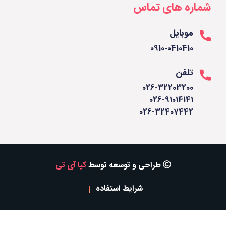
شماره های تماس
موبایل
0910-0410410
تلفن
026-32203200
026-91014141
026-32407442
طراحی و توسعه توسط
کیا آی تی
شرایط استفاده