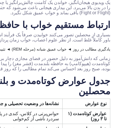
یک ویدیوی هیجان‌انگیز، خواندن یک کامنت چالش‌برانگیز یا
را در بدن بالا می‌برد. این بیداری هیجانی باعث می‌شود که 
(Fight or Flight) باقی بماند و خواب عمیق شکل نگیرد.
ارتباط مستقیم خواب با حاف
بسیاری از محصلین تصور می‌کنند خوابیدن صرفاً یک فرآیند اس
باور کاملاً غلط است. از نظر علوم اعصاب، خواب زمان پردا
یادگیری مطالب در روز ◄ خواب عمیق شبانه (مرحله REM) ◄ تثبیت اطلاعات در حافظه بلندمدت ◄ یادآوری آسان در امتحان
زمانی که دانش‌آموز به دلیل حضور در فضای مجازی دچار بی‌
کوتاه‌مدت (هیپوکامپ) به حافظه بلندمدت (قشر مغز) را پیدا 
بوده، صبح روز بعد احساس می‌کند تمام مطالبی را که روز 
جدول عوارض کوتاه‌مدت و بلن
محصلین
نوع عوارض
نشانه‌ها در وضعیت تحصیلی و ج
عوارض کوتاه‌مدت (۱
حواس‌پرتی در کلاس، کندی در پا
تا ۳ روز)
سردرد ناشی از کم‌خوابی