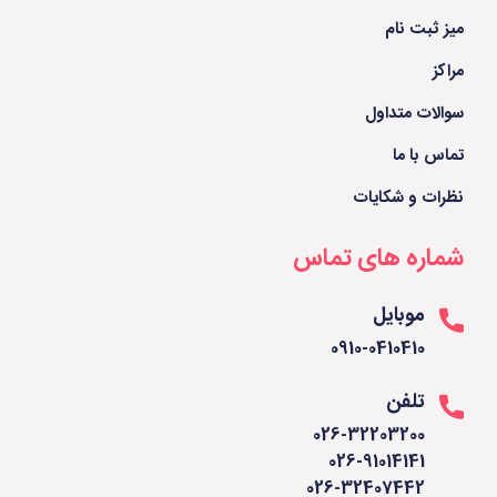
میز ثبت نام
مراکز
سوالات متداول
تماس با ما
نظرات و شکایات
شماره های تماس
موبایل
0910-0410410
تلفن
026-32203200
026-91014141
026-32407442