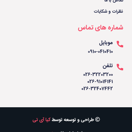
تماس با ما
نظرات و شکایات
شماره های تماس
موبایل
0910-0410410
تلفن
026-32203200
026-91014141
026-32407442
طراحی و توسعه توسط
کیا آی تی