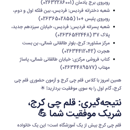
روبروی برج یادمان (02632286001)
شعبه دخترانه فردیس
: فردیس، بین فلکه اول و دوم،
روبروی پلیس +10 (02636502855)
شعبه پسرانه فردیس
: فردیس، خیابان سیزدهم جدید،
پلاک 37 (02636542448)
مرکز مشاوره
: کرج، بلوار طالقانی شمالی، بن بست
هجرت (02634412042)
کتاب فروشی مرکزی
: خیابان طالقانی شمالی، پاساژ
مهتاب (02634489577)
همین امروز با
کلاس قلم چی کرج
و
آزمون حضوری قلم چی
کرج
، گام اول را به سوی موفقیت بردارید! 🌟
نتیجه‌گیری: قلم چی کرج،
شریک موفقیت شما 💪
قلم چی کرج
بیش از یک آموزشگاه است؛ این یک خانواده