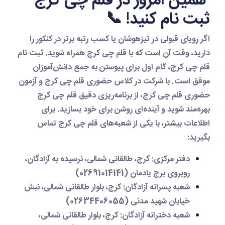
همین امروز در قلم چی کرج
ثبت نام کنید! 📞
اگر رویای قبولی در تیزهوشان یا کسب رتبه برتر در کنکور را
دارید، وقت آن است که با
قلم چی کرج
همراه شوید.
ثبت نام
قلم چی کرج
، گام اول برای پیوستن به جمع دانش‌آموزان
موفق است. با شرکت در
کلاس حضوری قلم چی کرج
و
آزمون
حضوری قلم چی کرج
، از
برنامه‌ریزی دقیق قلم چی کرج
بهره‌مند شوید و آینده‌ای روشن برای خود بسازید. برای
اطلاعات بیشتر، با یکی از شعبه‌های
قلم چی کرج
تماس
بگیرید:
دفتر مرکزی
: کرج، طالقانی شمالی، نرسیده به آزادگان،
روبروی برج یادمان (02691014141)
شعبه پسرانه آزادگان
: کرج، بلوار طالقانی شمالی، نبش
خیابان شهید مدنی (02634406055)
شعبه دخترانه آزادگان
: کرج، بلوار طالقانی شمالی،