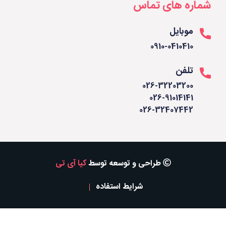
شماره های تماس
موبایل
0910-0410410
تلفن
026-32203200
026-91014141
026-32407442
طراحی و توسعه توسط
کیا آی تی
شرایط استفاده