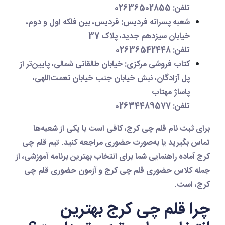
تلفن
: 02636502855
شعبه پسرانه فردیس
: فردیس، بین فلکه اول و دوم،
خیابان سیزدهم جدید، پلاک 37
تلفن
: 02636542448
کتاب فروشی مرکزی
: خیابان طالقانی شمالی، پایین‌تر از
پل آزادگان، نبش خیابان جنب خیابان نعمت‌اللهی،
پاساژ مهتاب
تلفن
: 02634489577
برای
ثبت نام قلم چی کرج
، کافی است با یکی از شعبه‌ها
تماس بگیرید یا به‌صورت حضوری مراجعه کنید. تیم
قلم چی
کرج
آماده راهنمایی شما برای انتخاب بهترین برنامه آموزشی، از
جمله
کلاس حضوری قلم چی کرج
و
آزمون حضوری قلم چی
کرج
، است.
چرا قلم چی کرج بهترین