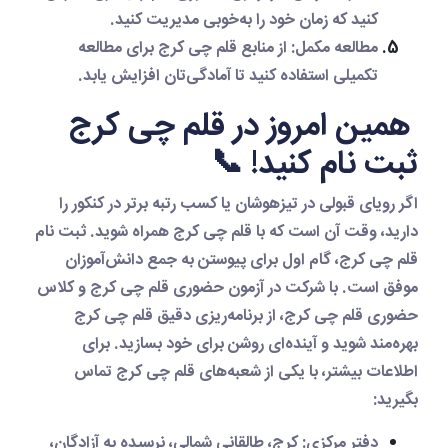
کنید که زمان خود را به‌خوبی مدیریت کنید.
مطالعه مکمل
: از منابع
قلم چی کرج
برای مطالعه
تکمیلی استفاده کنید تا آمادگی‌تان افزایش یابد.
همین امروز در قلم چی کرج
ثبت نام کنید! 📞
اگر رویای قبولی در تیزهوشان یا کسب رتبه برتر در کنکور را
دارید، وقت آن است که با
قلم چی کرج
همراه شوید.
ثبت نام
قلم چی کرج
، گام اول برای پیوستن به جمع دانش‌آموزان
موفق است. با شرکت در
آزمون حضوری قلم چی کرج
و
کلاس
حضوری قلم چی کرج
، از
برنامه‌ریزی دقیق قلم چی کرج
بهره‌مند شوید و آینده‌ای روشن برای خود بسازید. برای
اطلاعات بیشتر، با یکی از شعبه‌های
قلم چی کرج
تماس
بگیرید:
دفتر مرکزی
: کرج، طالقانی شمالی، نرسیده به آزادگان،