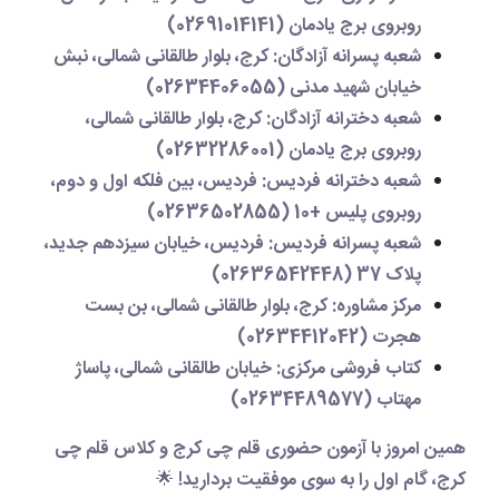
روبروی برج یادمان (02691014141)
شعبه پسرانه آزادگان
: کرج، بلوار طالقانی شمالی، نبش
خیابان شهید مدنی (02634406055)
شعبه دخترانه آزادگان
: کرج، بلوار طالقانی شمالی،
روبروی برج یادمان (02632286001)
شعبه دخترانه فردیس
: فردیس، بین فلکه اول و دوم،
روبروی پلیس +10 (02636502855)
شعبه پسرانه فردیس
: فردیس، خیابان سیزدهم جدید،
پلاک 37 (02636542448)
مرکز مشاوره
: کرج، بلوار طالقانی شمالی، بن بست
هجرت (02634412042)
کتاب فروشی مرکزی
: خیابان طالقانی شمالی، پاساژ
مهتاب (02634489577)
همین امروز با
آزمون حضوری قلم چی کرج
و
کلاس قلم چی
کرج
، گام اول را به سوی موفقیت بردارید! 🌟