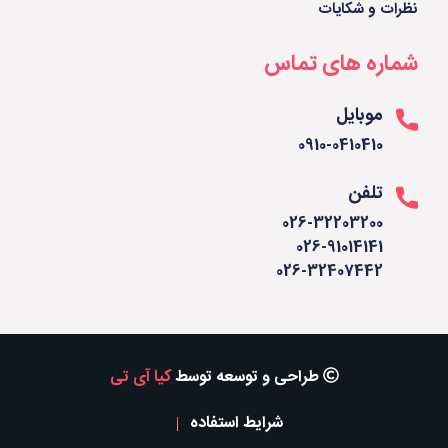
نظرات و شکایات
شماره های تماس
موبایل
0910-0410410
تلفن
026-32203200
026-91014141
026-32407442
طراحی و توسعه توسط
کیا آی تی
شرایط استفاده