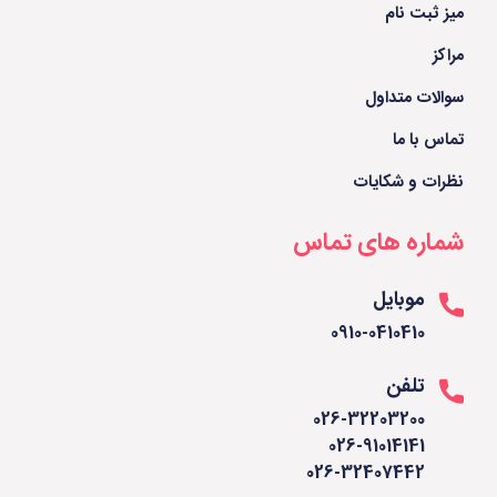
میز ثبت نام
مراکز
سوالات متداول
تماس با ما
نظرات و شکایات
شماره های تماس
موبایل
0910-0410410
تلفن
026-32203200
026-91014141
026-32407442