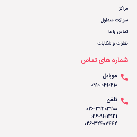
مراکز
سوالات متداول
تماس با ما
نظرات و شکایات
شماره های تماس
موبایل
0910-0410410
تلفن
026-32203200
026-91014141
026-32407442