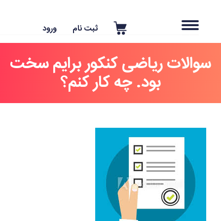
ثبت نام
ورود
والات ریاضی کنکور برایم سخت
بود. چه کار کنم؟