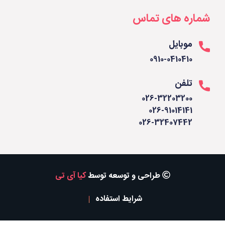
شماره های تماس
موبایل
0910-0410410
تلفن
026-32203200
026-91014141
026-32407442
طراحی و توسعه توسط
کیا آی تی
شرایط استفاده