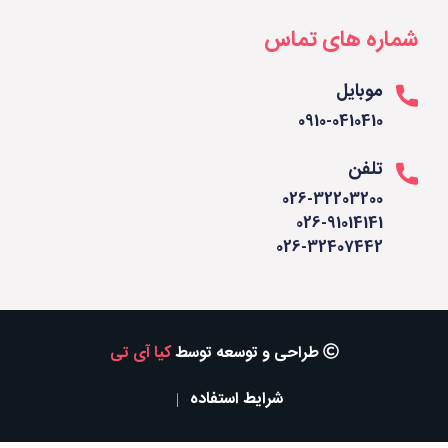
شماره های تماس
موبایل
0910-0410410
تلفن
026-32203200
026-91014141
026-32407442
طراحی و توسعه توسط
کیا آی تی
شرایط استفاده