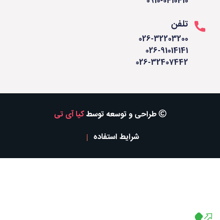
0910-0410410
تلفن
026-32203200
026-91014141
026-32407442
طراحی و توسعه توسط
کیا آی تی
شرایط استفاده