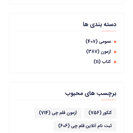
دسته بندی ها
عمومی
(407)
آزمون
(387)
کتاب
(11)
برچسب های محبوب
کنکور
(756)
آزمون قلم چی
(714)
ثبت نام آنلاین قلم چی
(606)