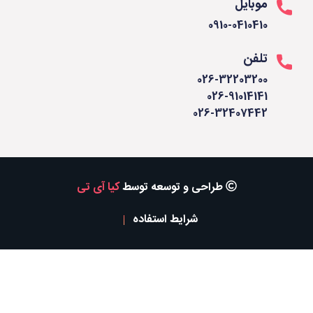
موبایل
0910-0410410
تلفن
026-32203200
026-91014141
026-32407442
طراحی و توسعه توسط
کیا آی تی
شرایط استفاده